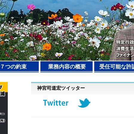
７つの約束
業務内容の概要
受任可能な許
神宮司道宏ツイッター